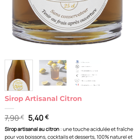
Sirop Artisanal Citron
Le
Le
7,90
5,40
€
€
prix
prix
Sirop artisanal au citron
: une touche acidulée et fraîche
initial
actuel
pour vos boissons, cocktails et desserts, 100% naturel et
était :
est :