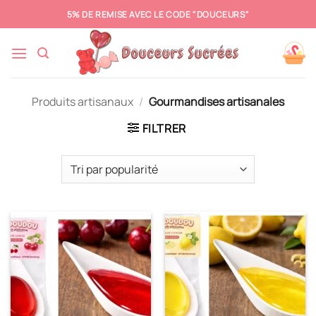
Passer
5% DE REMISE AVEC LE CODE "DOUCEURS"
au
contenu
Produits artisanaux
/
Gourmandises artisanales
FILTRER