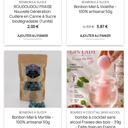
BONBONS À SUCER
BONBONS À SUCER
ROUDOUDOU FRAISE
Bonbon Miel & Violette –
Nouvelle Génération.
100% artisanal 50g
Cuillère en Canne à Sucre
biodégradable (l’unité)
Le
Le
2,00
€
4,30
€
3,87
€
prix
prix
initial
actuel
AJOUTER AU PANIER
AJOUTER AU PANIER
était :
est :
4,30 €.
3,87 €.
BONBONS À SUCER
BOMBES À COCKTAIL SANS ALCOOL
Bonbon Miel & Myrtille –
bombe à cocktail sans
100% artisanal 50g
alcool Fraises des bois – 39g
– Faite main en France