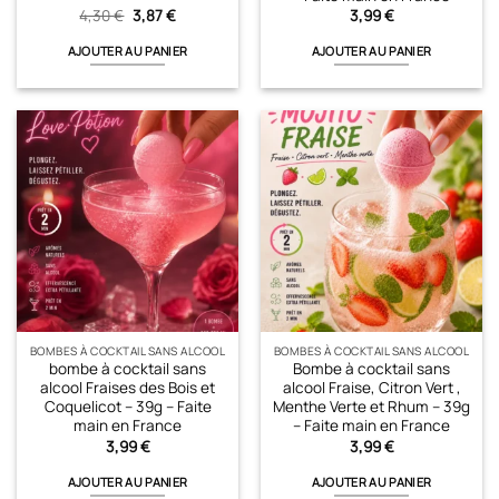
Le
Le
4,30
€
3,87
€
3,99
€
prix
prix
initial
actuel
AJOUTER AU PANIER
AJOUTER AU PANIER
était :
est :
4,30 €.
3,87 €.
BOMBES À COCKTAIL SANS ALCOOL
BOMBES À COCKTAIL SANS ALCOOL
bombe à cocktail sans
Bombe à cocktail sans
alcool Fraises des Bois et
alcool Fraise, Citron Vert ,
Coquelicot – 39g – Faite
Menthe Verte et Rhum – 39g
main en France
– Faite main en France
3,99
€
3,99
€
AJOUTER AU PANIER
AJOUTER AU PANIER